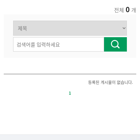
0
전체
개
주
등록된 게시물이 없습니다.
요
1
정
책-
번
호,
제
목,