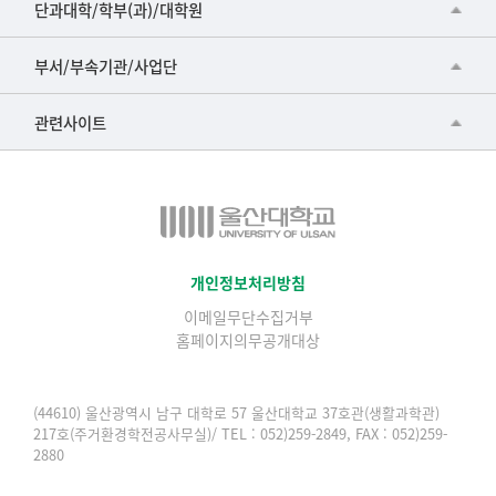
등
■인문대학
단과대학/학부(과)/대학원
록
▷국어국문학부
일,
공동기기센터
부서/부속기관/사업단
조
▷영어영문학과
공학교육혁신센터
회
건강가정지원센터
관련사이트
▷일본어·일본학과
수
과학영재교육원
교수협의회
로
▷중국어·중국학과
교무처교직팀
구
구내(경남)은행
▷프랑스어·프랑스학과
성
국어문화원
노동조합
된
▷스페인·중남미학과
국제교류처
표
생명윤리위원회
개인정보처리방침
▷역사·문화학과
기초과학연구소
이메일무단수집거부
온라인 기술거래 플랫폼
▷철학·상담학과
홈페이지의무공개대상
물리BK 미래혁신응집물질물리인재교육연구단
울산대신문
■사회과학대학
메이커스페이스
울산대학교 총동문회
(44610) 울산광역시 남구 대학로 57 울산대학교 37호관(생활과학관)
▷사회과학부
217호(주거환경학전공사무실)/ TEL : 052)259-2849, FAX : 052)259-
미래기술혁신융합형인재양성센터
울산대학교병원
2880
ㆍ경제학전공
반구대암각화유적보존연구소
캠퍼스안전관리