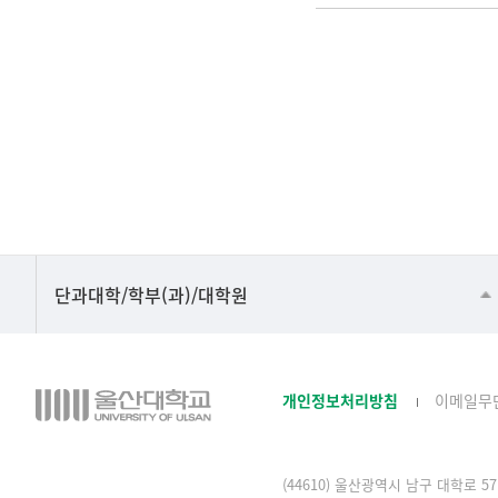
주
요
정
책-
번
호,
제
목,
등
록
■인문대학
단과대학/학부(과)/대학원
일,
▷국어국문학부
조
회
▷영어영문학과
수
개인정보처리방침
이메일무
▷일본어·일본학과
로
구
▷중국어·중국학과
성
된
(44610) 울산광역시 남구 대학로 57 
▷프랑스어·프랑스학과