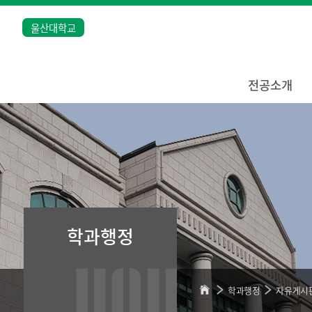
울산대학교
전공소개
학과행정
학과행정
자유게시