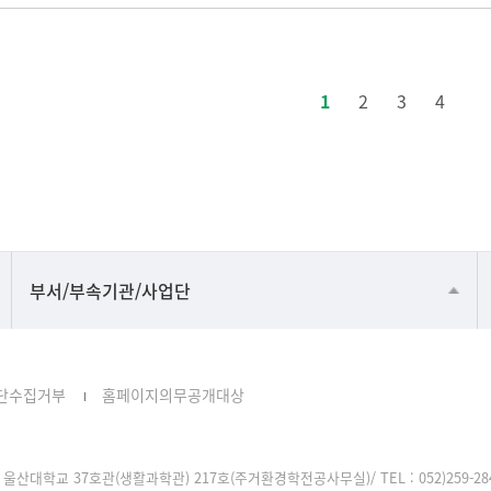
1
2
3
4
공동기기센터
부서/부속기관/사업단
공학교육혁신센터
과학영재교육원
단수집거부
홈페이지의무공개대상
교무처교직팀
국어문화원
울산대학교 37호관(생활과학관) 217호(주거환경학전공사무실)/ TEL : 052)259-2849, F
국제교류처