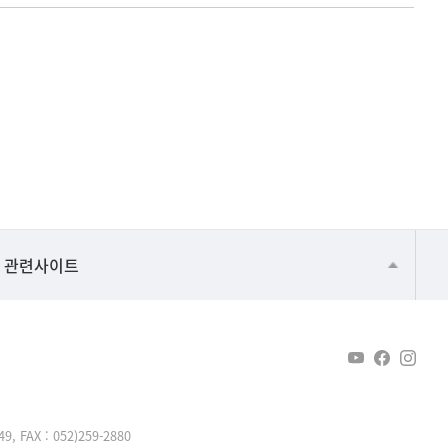
건강가정지원센터
관련사이트
교수협의회
구내(경남)은행
노동조합
생명윤리위원회
AX : 052)259-2880
온라인 기술거래 플랫폼