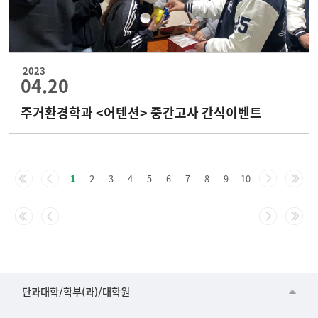
2023
04.20
주거환경학과 <어텐션> 중간고사 간식이벤트
1
2
3
4
5
6
7
8
9
10
■인문대학
단과대학/학부(과)/대학원
▷국어국문학부