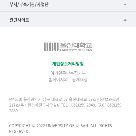
공동기기센터
부서/부속기관/사업단
▷영어영문학과
공학교육혁신센터
건강가정지원센터
관련사이트
▷일본어·일본학과
과학영재교육원
교수협의회
▷중국어·중국학과
교무처교직팀
구내(경남)은행
▷프랑스어·프랑스학과
국어문화원
노동조합
▷스페인·중남미학과
국제교류처
생명윤리위원회
개인정보처리방침
▷역사·문화학과
기초과학연구소
이메일무단수집거부
온라인 기술거래 플랫폼
▷철학·상담학과
홈페이지의무공개대상
물리BK 미래혁신응집물질물리인재교육연구단
울산대신문
■사회과학대학
메이커스페이스
울산대학교 총동문회
(44610) 울산광역시 남구 대학로 57 울산대학교 37호관(생활과학관)
▷사회과학부
217호(주거환경학전공사무실)/ TEL : 052)259-2849, FAX : 052)259-
미래기술혁신융합형인재양성센터
울산대학교병원
2880
ㆍ경제학전공
반구대암각화유적보존연구소
캠퍼스안전관리
ㆍ행정학전공
COPYRIGHT © 2022 UNIVERSITY OF ULSAN. ALL RIGHTS
보육교사교육원
RESERVED.
UCLASS