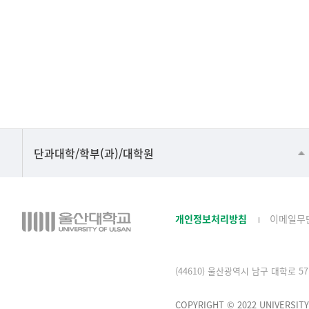
요
정
책-
번
호,
제
목,
등
록
■인문대학
단과대학/학부(과)/대학원
일,
▷국어국문학부
조
회
▷영어영문학과
수
개인정보처리방침
이메일무
▷일본어·일본학과
로
구
▷중국어·중국학과
성
된
(44610) 울산광역시 남구 대학로 57 
▷프랑스어·프랑스학과
표
▷스페인·중남미학과
COPYRIGHT © 2022 UNIVERSITY