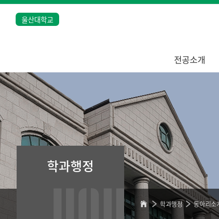
울산대학교
전공소개
학과행정
학과행정
동아리소