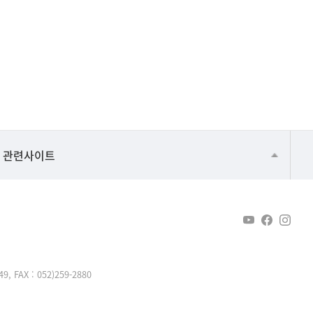
건강가정지원센터
관련사이트
교수협의회
구내(경남)은행
노동조합
생명윤리위원회
AX : 052)259-2880
온라인 기술거래 플랫폼
울산대신문