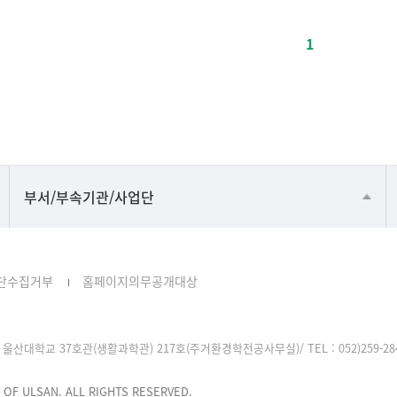
1
공동기기센터
부서/부속기관/사업단
공학교육혁신센터
과학영재교육원
단수집거부
홈페이지의무공개대상
교무처교직팀
국어문화원
울산대학교 37호관(생활과학관) 217호(주거환경학전공사무실)/ TEL : 052)259-2849, F
국제교류처
기초과학연구소
 OF ULSAN. ALL RIGHTS RESERVED.