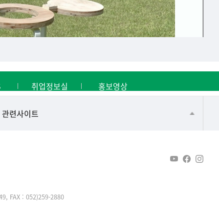
S
취업정보실
홍보영상
건강가정지원센터
관련사이트
교수협의회
구내(경남)은행
노동조합
생명윤리위원회
AX : 052)259-2880
온라인 기술거래 플랫폼
울산대신문