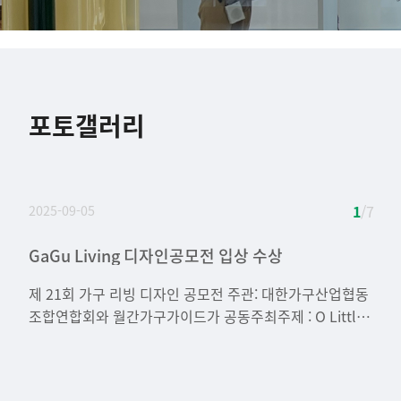
포토갤러리
2025-09-05
1
/ 7
GaGu Living 디자인공모전 입상 수상
[대학혁신지원사업] 실무중심형 기술교육 수상
[대학혁진지원사업] 실무중심형 기술교육 프로그램
25.05.15 트랙체험프로그램 - 실내건축트랙 진로
2024학년 1학기 캡스톤 디자인 어워드 장려상 수상
23.11.21 주거환경학전공 학술강연회
제 35회 주거환경연구전
(06.24~07.07)
탐색 토크 및 체험 프로그램(실내건축 Inside)
제 21회 가구 리빙 디자인 공모전 주관: 대한가구산업협동
조합연합회와 월간가구가이드가 공동주최주제 : O Little
bit 입선 * 박우진(20201370)최준혁(20201393),고강민
(20181346) *수상을 축하합니다.