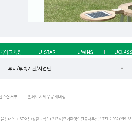
국어교육원
U-STAR
UWINS
UCLAS
공동기기센터
부서/부속기관/사업단
공학교육혁신센터
과학영재교육원
단수집거부
홈페이지의무공개대상
교무처교직팀
국어문화원
울산대학교 37호관(생활과학관) 217호(주거환경학전공사무실)/ TEL : 052)259-2849, F
국제교류처
기초과학연구소