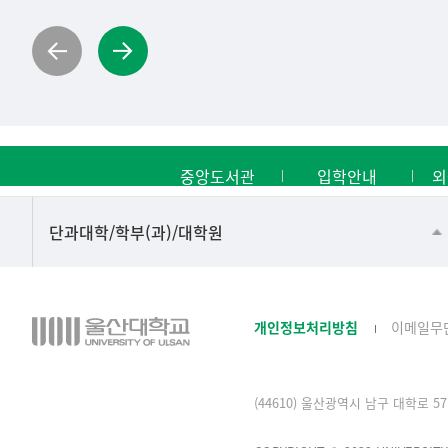
중앙도서관
입학안내
외
■인문대학
단과대학/학부(과)/대학원
▷국어국문학부
▷영어영문학과
개인정보처리방침
이메일무
▷일본어·일본학과
▷중국어·중국학과
(44610) 울산광역시 남구 대학로 57 
▷프랑스어·프랑스학과
▷스페인·중남미학과