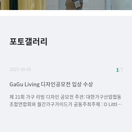
포토갤러리
2025-09-05
1
/ 7
GaGu Living 디자인공모전 입상 수상
[대학혁신지원사업] 실무중심형 기술교육 수상
[대학혁진지원사업] 실무중심형 기술교육 프로그램
25.05.15 트랙체험프로그램 - 실내건축트랙 진로
2024학년 1학기 캡스톤 디자인 어워드 장려상 수상
23.11.21 주거환경학전공 학술강연회
제 35회 주거환경연구전
(06.24~07.07)
탐색 토크 및 체험 프로그램(실내건축 Inside)
제 21회 가구 리빙 디자인 공모전 주관: 대한가구산업협동
조합연합회와 월간가구가이드가 공동주최주제 : O Little
bit 입선 * 박우진(20201370)최준혁(20201393),고강민
(20181346) *수상을 축하합니다.