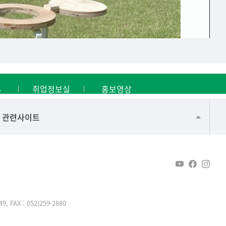
S
취업정보실
홍보영상
건강가정지원센터
관련사이트
교수협의회
구내(경남)은행
노동조합
생명윤리위원회
AX : 052)259-2880
온라인 기술거래 플랫폼
울산대신문