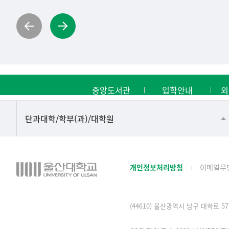
중앙도서관
입학안내
외
■인문대학
단과대학/학부(과)/대학원
▷국어국문학부
▷영어영문학과
개인정보처리방침
이메일무
▷일본어·일본학과
▷중국어·중국학과
(44610) 울산광역시 남구 대학로 57 
▷프랑스어·프랑스학과
▷스페인·중남미학과